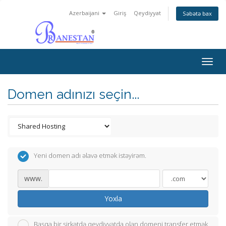
Azerbaijani
Giriş
Qeydiyyat
Səbətə bax
Togg
navig
Domen adınızı seçin...
Yeni domen adı əlavə etmək istəyirəm.
www.
Yoxla
Başqa bir şirkətdə qeydiyyatda olan domeni transfer etmək