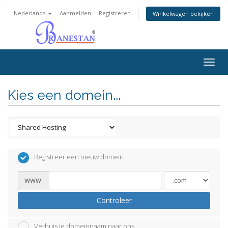
Nederlands
Aanmelden
Registreren
Winkelwagen bekijken
Togg
navig
Kies een domein...
Registreer een nieuw domein
www.
Controleer
Verhuis je domeinnaam naar ons