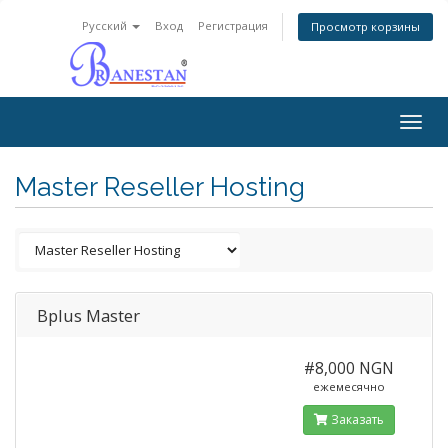
Русский
Вход
Регистрация
Просмотр корзины
Togg
navig
Master Reseller Hosting
Bplus Master
#8,000 NGN
ежемесячно
Заказать